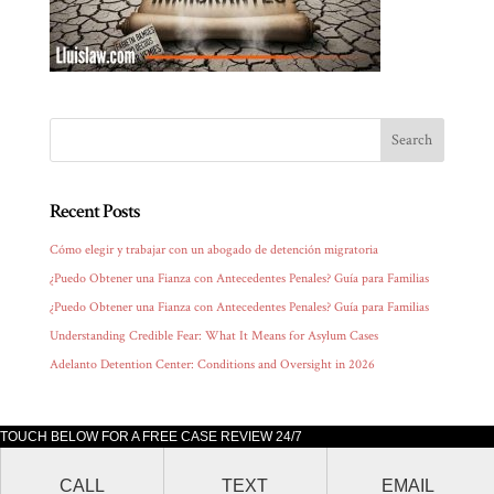
Recent Posts
Cómo elegir y trabajar con un abogado de detención migratoria
¿Puedo Obtener una Fianza con Antecedentes Penales? Guía para Familias
¿Puedo Obtener una Fianza con Antecedentes Penales? Guía para Familias
Understanding Credible Fear: What It Means for Asylum Cases
Adelanto Detention Center: Conditions and Oversight in 2026
TOUCH BELOW FOR A FREE CASE REVIEW 24/7
Lluis Law office is located at 205 South Broadway, Suite 1000 Los Angeles,
CALL
TEXT
EMAIL