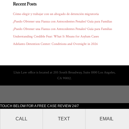
Recent Posts
Cómo elegir y trabajar con un abogado de detención migratoria
¿Puedo Obtener una Fianza con Antecedentes Penales? Guía para Familias
¿Puedo Obtener una Fianza con Antecedentes Penales? Guía para Familias
Understanding Credible Fear: What It Means for Asylum Cases
Adelanto Detention Center: Conditions and Oversight in 2026
Lluis Law office is located at 205 South Broadway, Suite 1000 Los Angeles,
CA 90012.
TOUCH BELOW FOR A FREE CASE REVIEW 24/7
CALL
TEXT
EMAIL