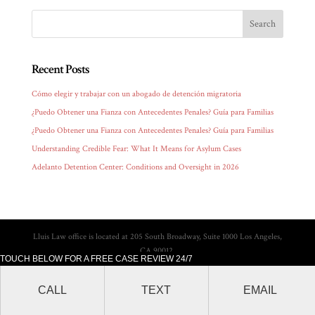
Recent Posts
Cómo elegir y trabajar con un abogado de detención migratoria
¿Puedo Obtener una Fianza con Antecedentes Penales? Guía para Familias
¿Puedo Obtener una Fianza con Antecedentes Penales? Guía para Familias
Understanding Credible Fear: What It Means for Asylum Cases
Adelanto Detention Center: Conditions and Oversight in 2026
Lluis Law office is located at 205 South Broadway, Suite 1000 Los Angeles,
CA 90012.
TOUCH BELOW FOR A FREE CASE REVIEW 24/7
CALL
TEXT
EMAIL