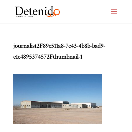
journalist2F89c511a8-7c43-4b8b-bad9-
e1c4895374572Fthumbnail-1