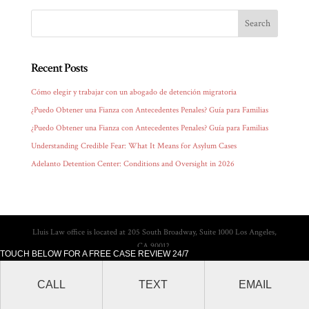
Recent Posts
Cómo elegir y trabajar con un abogado de detención migratoria
¿Puedo Obtener una Fianza con Antecedentes Penales? Guía para Familias
¿Puedo Obtener una Fianza con Antecedentes Penales? Guía para Familias
Understanding Credible Fear: What It Means for Asylum Cases
Adelanto Detention Center: Conditions and Oversight in 2026
Lluis Law office is located at 205 South Broadway, Suite 1000 Los Angeles,
CA 90012.
TOUCH BELOW FOR A FREE CASE REVIEW 24/7
CALL
TEXT
EMAIL