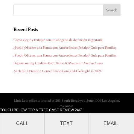
Recent Posts
Cómo elegir y trabajar con un abogado de detención migratoria
¿Puedo Obtener una Fianza con Antecedentes Penales? Guía para Familias
¿Puedo Obtener una Fianza con Antecedentes Penales? Guía para Familias
Understanding Credible Fear: What It Means for Asylum Cases
Adelanto Detention Center: Conditions and Oversight in 2026
Lluis Law office is located at 205 South Broadway, Suite 1000 Los Angeles,
CA 90012.
TOUCH BELOW FOR A FREE CASE REVIEW 24/7
CALL
TEXT
EMAIL