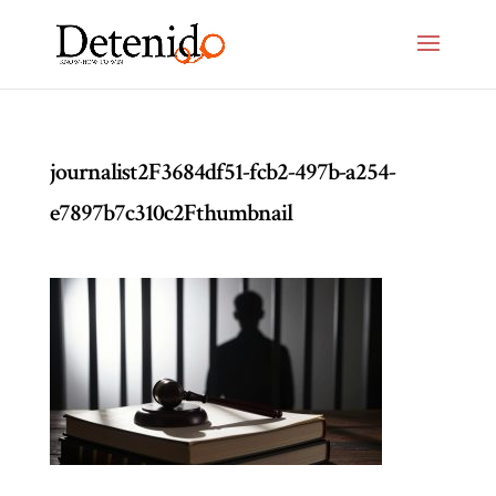
journalist2F3684df51-fcb2-497b-a254-
e7897b7c310c2Fthumbnail