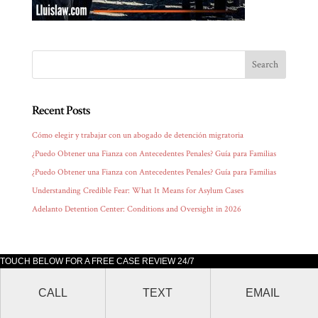
Recent Posts
Cómo elegir y trabajar con un abogado de detención migratoria
¿Puedo Obtener una Fianza con Antecedentes Penales? Guía para Familias
¿Puedo Obtener una Fianza con Antecedentes Penales? Guía para Familias
Understanding Credible Fear: What It Means for Asylum Cases
Adelanto Detention Center: Conditions and Oversight in 2026
TOUCH BELOW FOR A FREE CASE REVIEW 24/7
Lluis Law office is located at 205 South Broadway, Suite 1000 Los Angeles,
CALL
TEXT
EMAIL
CA 90012.