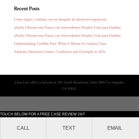
Recent Posts
Cómo elegir y trabajar con un abogado de detención migratoria
¿Puedo Obtener una Fianza con Antecedentes Penales? Guía para Familias
¿Puedo Obtener una Fianza con Antecedentes Penales? Guía para Familias
Understanding Credible Fear: What It Means for Asylum Cases
Adelanto Detention Center: Conditions and Oversight in 2026
Lluis Law office is located at 205 South Broadway, Suite 1000 Los Angeles,
CA 90012.
TOUCH BELOW FOR A FREE CASE REVIEW 24/7
CALL
TEXT
EMAIL