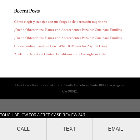
Recent Posts
Cómo elegir y trabajar con un abogado de detención migratoria
¿Puedo Obtener una Fianza con Antecedentes Penales? Guía para Familias
¿Puedo Obtener una Fianza con Antecedentes Penales? Guía para Familias
Understanding Credible Fear: What It Means for Asylum Cases
Adelanto Detention Center: Conditions and Oversight in 2026
Lluis Law office is located at 205 South Broadway, Suite 1000 Los Angeles,
CA 90012.
TOUCH BELOW FOR A FREE CASE REVIEW 24/7
CALL
TEXT
EMAIL