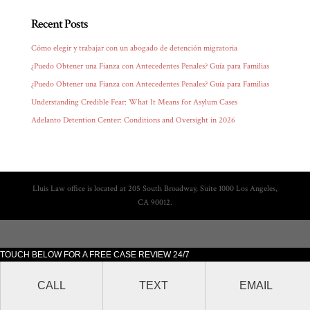
Recent Posts
Cómo elegir y trabajar con un abogado de detención migratoria
¿Puedo Obtener una Fianza con Antecedentes Penales? Guía para Familias
¿Puedo Obtener una Fianza con Antecedentes Penales? Guía para Familias
Understanding Credible Fear: What It Means for Asylum Cases
Adelanto Detention Center: Conditions and Oversight in 2026
Lluis Law office is located at 205 South Broadway, Suite 1000 Los Angeles,
CA 90012.
TOUCH BELOW FOR A FREE CASE REVIEW 24/7
CALL
TEXT
EMAIL