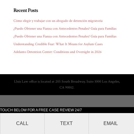
Recent Posts
Cómo elegir y trabajar con un abogado de detención migratoria
¿Puedo Obtener una Fianza con Antecedentes Penales? Guía para Familias
¿Puedo Obtener una Fianza con Antecedentes Penales? Guía para Familias
Understanding Credible Fear: What It Means for Asylum Cases
Adelanto Detention Center: Conditions and Oversight in 2026
Lluis Law office is located at 205 South Broadway, Suite 1000 Los Angeles,
CA 90012.
TOUCH BELOW FOR A FREE CASE REVIEW 24/7
CALL
TEXT
EMAIL