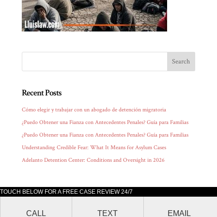
Recent Posts
Cómo elegir y trabajar con un abogado de detención migratoria
¿Puedo Obtener una Fianza con Antecedentes Penales? Guía para Familias
¿Puedo Obtener una Fianza con Antecedentes Penales? Guía para Familias
Understanding Credible Fear: What It Means for Asylum Cases
Adelanto Detention Center: Conditions and Oversight in 2026
TOUCH BELOW FOR A FREE CASE REVIEW 24/7
Lluis Law office is located at 205 South Broadway, Suite 1000 Los Angeles,
CALL
TEXT
EMAIL