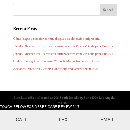
Recent Posts
Cómo elegir y trabajar con un abogado de detención migratoria
¿Puedo Obtener una Fianza con Antecedentes Penales? Guía para Familias
¿Puedo Obtener una Fianza con Antecedentes Penales? Guía para Familias
Understanding Credible Fear: What It Means for Asylum Cases
Adelanto Detention Center: Conditions and Oversight in 2026
Lluis Law office is located at 205 South Broadway, Suite 1000 Los Angeles,
CA 90012.
TOUCH BELOW FOR A FREE CASE REVIEW 24/7
CALL
TEXT
EMAIL