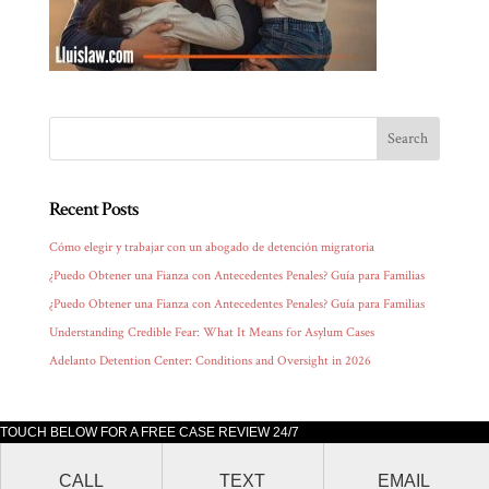
Recent Posts
Cómo elegir y trabajar con un abogado de detención migratoria
¿Puedo Obtener una Fianza con Antecedentes Penales? Guía para Familias
¿Puedo Obtener una Fianza con Antecedentes Penales? Guía para Familias
Understanding Credible Fear: What It Means for Asylum Cases
Adelanto Detention Center: Conditions and Oversight in 2026
TOUCH BELOW FOR A FREE CASE REVIEW 24/7
Lluis Law office is located at 205 South Broadway, Suite 1000 Los Angeles,
CALL
TEXT
EMAIL