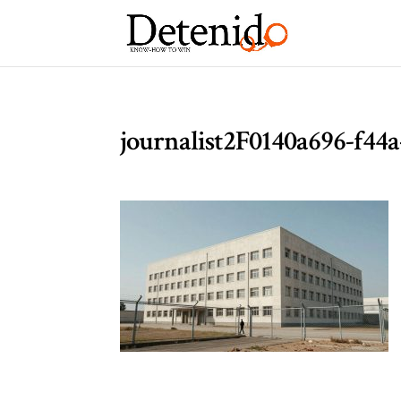
journalist2F0140a696-f44