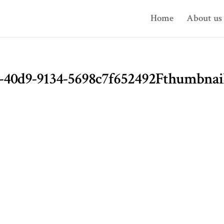
Home
About us
a-40d9-9134-5698c7f652492Fthumbnai