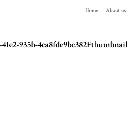
Home
About us
b-41e2-935b-4ca8fde9bc382Fthumbnail