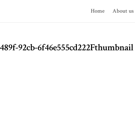
Home
About us
1-489f-92cb-6f46e555cd222Fthumbnail