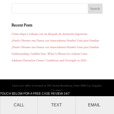
Recent Posts
Cómo elegir y trabajar con un abogado de detención migratoria
¿Puedo Obtener una Fianza con Antecedentes Penales? Guía para Familias
¿Puedo Obtener una Fianza con Antecedentes Penales? Guía para Familias
Understanding Credible Fear: What It Means for Asylum Cases
Adelanto Detention Center: Conditions and Oversight in 2026
Lluis Law office is located at 205 South Broadway, Suite 1000 Los Angeles,
CA 90012.
TOUCH BELOW FOR A FREE CASE REVIEW 24/7
CALL
TEXT
EMAIL