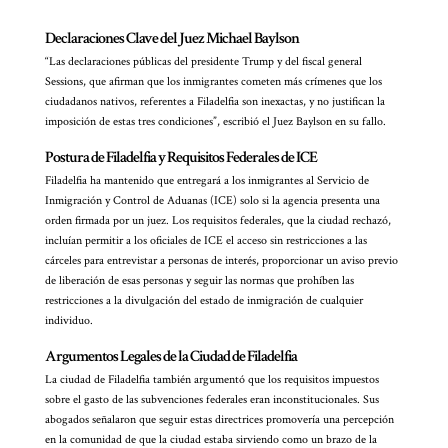
Declaraciones Clave del Juez Michael Baylson
“Las declaraciones públicas del presidente Trump y del fiscal general
Sessions, que afirman que los inmigrantes cometen más crímenes que los
ciudadanos nativos, referentes a Filadelfia son inexactas, y no justifican la
imposición de estas tres condiciones”, escribió el Juez Baylson en su fallo.
Postura de Filadelfia y Requisitos Federales de ICE
Filadelfia ha mantenido que entregará a los inmigrantes al Servicio de
Inmigración y Control de Aduanas (ICE) solo si la agencia presenta una
orden firmada por un juez. Los requisitos federales, que la ciudad rechazó,
incluían permitir a los oficiales de ICE el acceso sin restricciones a las
cárceles para entrevistar a personas de interés, proporcionar un aviso previo
de liberación de esas personas y seguir las normas que prohíben las
restricciones a la divulgación del estado de inmigración de cualquier
individuo.
Argumentos Legales de la Ciudad de Filadelfia
La ciudad de Filadelfia también argumentó que los requisitos impuestos
sobre el gasto de las subvenciones federales eran inconstitucionales. Sus
abogados señalaron que seguir estas directrices promovería una percepción
en la comunidad de que la ciudad estaba sirviendo como un brazo de la