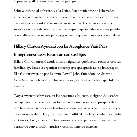
el proceso y allí es donde vamos”, dijo el juez.
Sabraw ordenó al gobierno y a la Unión Estadounidense de Libertades
Civiles, que representa a los padres, a enviar actualizaciones escritas todos
los jueves a las familias que aún están separadas. La orden indicó una
supervisión un tanto más flexible que la que impuso Sabraw el mes pasado
con audiencias frecuentes para asegurarse de que se cumpliera con el plazo.
Hillary Clinton Ayudará con los Arreglos de Viaje Para
Inmigrantes que Se Reunirán con sus Hijos
Hillary Clinton ofreció ayuda a los inmigrantes que buscan reunirse con sus
familias, ayudando a organizar el transporte que quizás no podrían pagar.
Ella fue entrevistada por Laurene Powell Jobs, fundadora de
Emerson
Collective
, una defensora sin fines de lucro y de causas liberales que lideró el
evento.
“Voy a twittear sobre esto en los próximos días, pero si alguno de ustedes
trabaja para una aerolínea por favor, envíneme un mensaje porque estas
familias necesitarán vales y boletos con descuentos para reunirse a lo largo
de estos miles de millas”, dijo ante una multitud que la aclamaba un sábado
en Central Park, cuando subió al escenario como parte de un festival de
verano de conversación, música y comida lleno de estrellas.