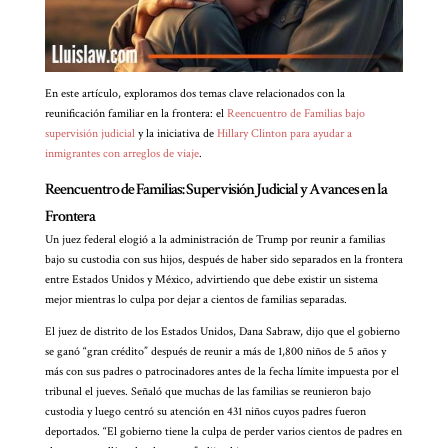
En este artículo, exploramos dos temas clave relacionados con la
reunificación familiar en la frontera: el
Reencuentro de Familias bajo
supervisión judicial
y la iniciativa de
Hillary Clinton para ayudar a
inmigrantes con arreglos de viaje
.
Reencuentro de Familias: Supervisión Judicial y Avances en la
Frontera
Un juez federal elogió a la administración de Trump por reunir a familias
bajo su custodia con sus hijos, después de haber sido separados en la frontera
entre Estados Unidos y México, advirtiendo que debe existir un sistema
mejor mientras lo culpa por dejar a cientos de familias separadas.
El juez de distrito de los Estados Unidos, Dana Sabraw, dijo que el gobierno
se ganó “gran crédito” después de reunir a más de 1,800 niños de 5 años y
más con sus padres o patrocinadores antes de la fecha límite impuesta por el
tribunal el jueves. Señaló que muchas de las familias se reunieron bajo
custodia y luego centró su atención en 431 niños cuyos padres fueron
deportados. “El gobierno tiene la culpa de perder varios cientos de padres en