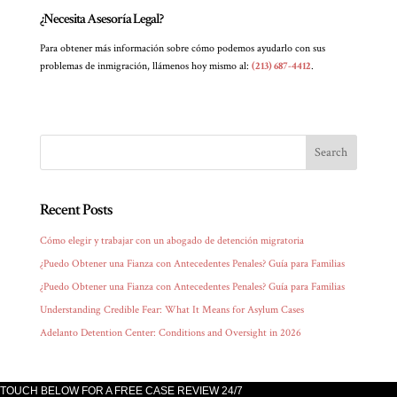
¿Necesita Asesoría Legal?
Para obtener más información sobre cómo podemos ayudarlo con sus
problemas de inmigración, llámenos hoy mismo al:
(213) 687-4412
.
Recent Posts
Cómo elegir y trabajar con un abogado de detención migratoria
¿Puedo Obtener una Fianza con Antecedentes Penales? Guía para Familias
¿Puedo Obtener una Fianza con Antecedentes Penales? Guía para Familias
Understanding Credible Fear: What It Means for Asylum Cases
Adelanto Detention Center: Conditions and Oversight in 2026
TOUCH BELOW FOR A FREE CASE REVIEW 24/7