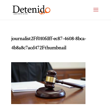
journalist2Ff010fdff-ec87-4608-8bca-
4b8a8c7acd472Fthumbnail