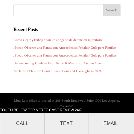
Recent Posts
Cómo elegir y trabajar con un abogado de detención migratoria
¿Puedo Obtener una Fianza con Antecedentes Penales? Guía para Familias
¿Puedo Obtener una Fianza con Antecedentes Penales? Guía para Familias
Understanding Credible Fear: What It Means for Asylum Cases
Adelanto Detention Center: Conditions and Oversight in 2026
Lluis Law office is located at 205 South Broadway, Suite 1000 Los Angeles,
CA 90012.
TOUCH BELOW FOR A FREE CASE REVIEW 24/7
CALL
TEXT
EMAIL