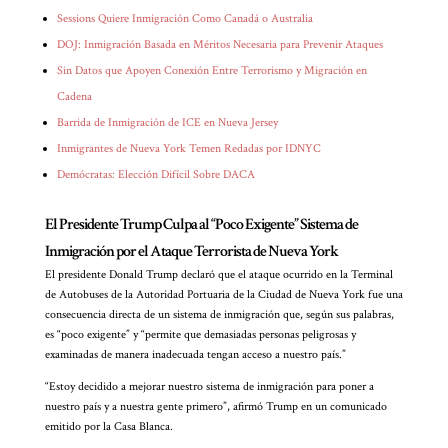
Sessions Quiere Inmigración Como Canadá o Australia
DOJ: Inmigración Basada en Méritos Necesaria para Prevenir Ataques
Sin Datos que Apoyen Conexión Entre Terrorismo y Migración en
Cadena
Barrida de Inmigración de ICE en Nueva Jersey
Inmigrantes de Nueva York Temen Redadas por IDNYC
Demócratas: Elección Difícil Sobre DACA
El Presidente Trump Culpa al “Poco Exigente” Sistema de
Inmigración por el Ataque Terrorista de Nueva York
El presidente Donald Trump declaró que el ataque ocurrido en la Terminal
de Autobuses de la Autoridad Portuaria de la Ciudad de Nueva York fue una
consecuencia directa de un sistema de inmigración que, según sus palabras,
es “poco exigente” y “permite que demasiadas personas peligrosas y
examinadas de manera inadecuada tengan acceso a nuestro país.”
“Estoy decidido a mejorar nuestro sistema de inmigración para poner a
nuestro país y a nuestra gente primero”, afirmó Trump en un comunicado
emitido por la Casa Blanca.