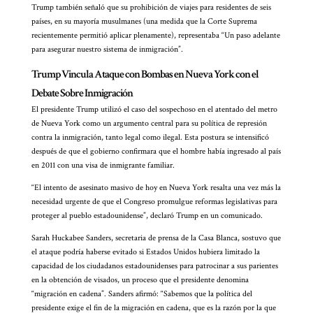
Trump también señaló que su prohibición de viajes para residentes de seis
países, en su mayoría musulmanes (una medida que la Corte Suprema
recientemente permitió aplicar plenamente), representaba “Un paso adelante
para asegurar nuestro sistema de inmigración”.
Trump Vincula Ataque con Bombas en Nueva York con el
Debate Sobre Inmigración
El presidente Trump utilizó el caso del sospechoso en el atentado del metro
de Nueva York como un argumento central para su política de represión
contra la inmigración, tanto legal como ilegal. Esta postura se intensificó
después de que el gobierno confirmara que el hombre había ingresado al país
en 2011 con una visa de inmigrante familiar.
“El intento de asesinato masivo de hoy en Nueva York resalta una vez más la
necesidad urgente de que el Congreso promulgue reformas legislativas para
proteger al pueblo estadounidense”, declaró Trump en un comunicado.
Sarah Huckabee Sanders, secretaria de prensa de la Casa Blanca, sostuvo que
el ataque podría haberse evitado si Estados Unidos hubiera limitado la
capacidad de los ciudadanos estadounidenses para patrocinar a sus parientes
en la obtención de visados, un proceso que el presidente denomina
“migración en cadena”. Sanders afirmó: “Sabemos que la política del
presidente exige el fin de la migración en cadena, que es la razón por la que