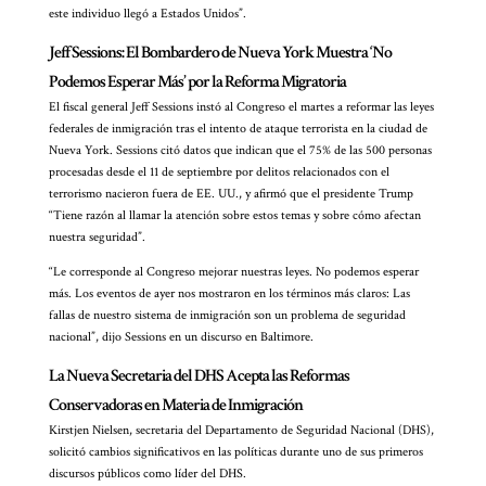
este individuo llegó a Estados Unidos”.
Jeff Sessions: El Bombardero de Nueva York Muestra ‘No
Podemos Esperar Más’ por la Reforma Migratoria
El fiscal general Jeff Sessions instó al Congreso el martes a reformar las leyes
federales de inmigración tras el intento de ataque terrorista en la ciudad de
Nueva York. Sessions citó datos que indican que el 75% de las 500 personas
procesadas desde el 11 de septiembre por delitos relacionados con el
terrorismo nacieron fuera de EE. UU., y afirmó que el presidente Trump
“Tiene razón al llamar la atención sobre estos temas y sobre cómo afectan
nuestra seguridad”.
“Le corresponde al Congreso mejorar nuestras leyes. No podemos esperar
más. Los eventos de ayer nos mostraron en los términos más claros: Las
fallas de nuestro sistema de inmigración son un problema de seguridad
nacional”, dijo Sessions en un discurso en Baltimore.
La Nueva Secretaria del DHS Acepta las Reformas
Conservadoras en Materia de Inmigración
Kirstjen Nielsen, secretaria del Departamento de Seguridad Nacional (DHS),
solicitó cambios significativos en las políticas durante uno de sus primeros
discursos públicos como líder del DHS.