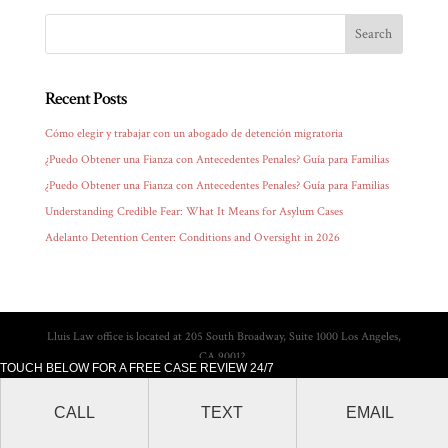
Recent Posts
Cómo elegir y trabajar con un abogado de detención migratoria
¿Puedo Obtener una Fianza con Antecedentes Penales? Guía para Familias
¿Puedo Obtener una Fianza con Antecedentes Penales? Guía para Familias
Understanding Credible Fear: What It Means for Asylum Cases
Adelanto Detention Center: Conditions and Oversight in 2026
Lluis Law office is located at 205 South Broadway, Suite 1000 Los Angeles,
CA 90012.
TOUCH BELOW FOR A FREE CASE REVIEW 24/7
CALL
TEXT
EMAIL