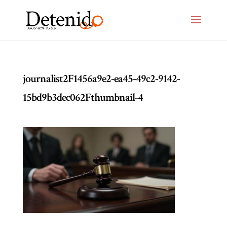
journalist2F1456a9e2-ea45-49c2-9142-
15bd9b3dec062Fthumbnail-4