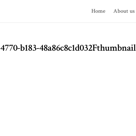
Home
About us
6-4770-b183-48a86c8c1d032Fthumbnail