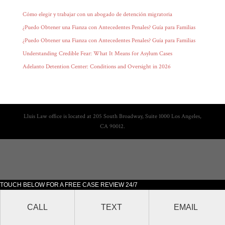
Cómo elegir y trabajar con un abogado de detención migratoria
¿Puedo Obtener una Fianza con Antecedentes Penales? Guía para Familias
¿Puedo Obtener una Fianza con Antecedentes Penales? Guía para Familias
Understanding Credible Fear: What It Means for Asylum Cases
Adelanto Detention Center: Conditions and Oversight in 2026
Lluis Law office is located at 205 South Broadway, Suite 1000 Los Angeles,
CA 90012.
TOUCH BELOW FOR A FREE CASE REVIEW 24/7
CALL
TEXT
EMAIL