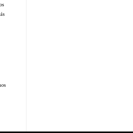
os
más
nos