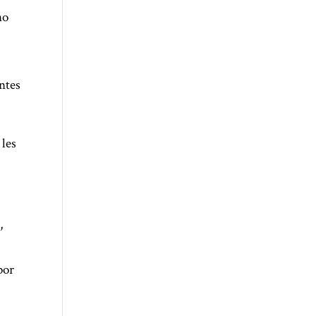
no
ntes
 les
,
por